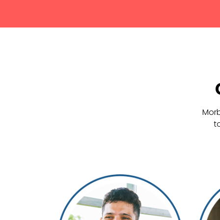
Morb
t