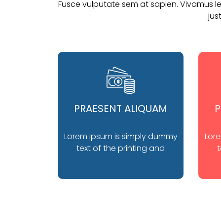
Fusce vulputate sem at sapien. Vivamus leo
jus
PRAESENT ALIQUAM
P
Lorem Ipsum is simply dummy
Lor
text of the printing and
t