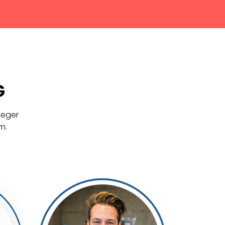
G
teger
m.