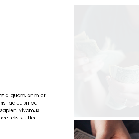
ent aliquam, enim at
nisl, ac euismod
t sapien. Vivamus
nec felis sed leo