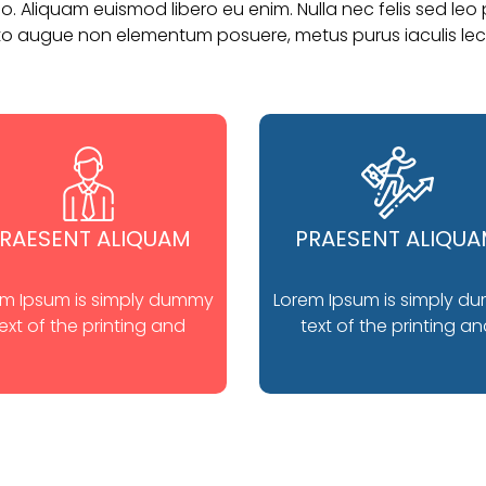
. Aliquam euismod libero eu enim. Nulla nec felis sed leo p
to augue non elementum posuere, metus purus iaculis lec
RAESENT ALIQUAM
PRAESENT ALIQU
em Ipsum is simply dummy
Lorem Ipsum is simply d
ext of the printing and
text of the printing a