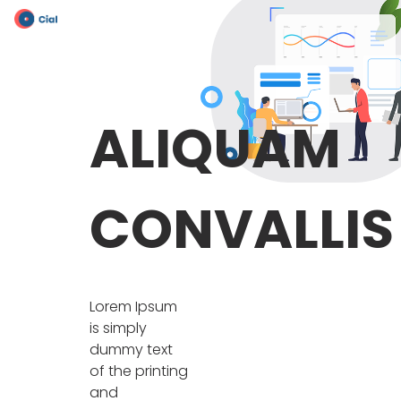
ALIQUAM
CONVALLIS
Lorem Ipsum
is simply
dummy text
of the printing
and